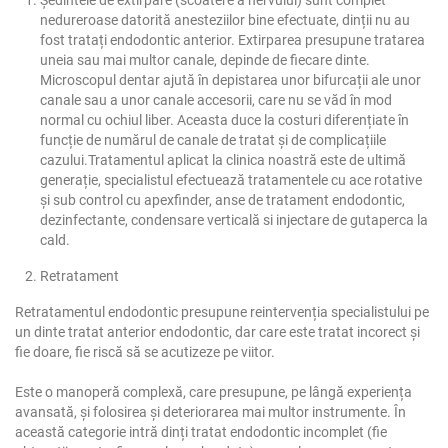
nedureroase datorită anesteziilor bine efectuate, dinții nu au
fost tratați endodontic anterior. Extirparea presupune tratarea
uneia sau mai multor canale, depinde de fiecare dinte.
Microscopul dentar ajută în depistarea unor bifurcații ale unor
canale sau a unor canale accesorii, care nu se văd în mod
normal cu ochiul liber. Aceasta duce la costuri diferențiate în
funcție de numărul de canale de tratat și de complicațiile
cazului.Tratamentul aplicat la clinica noastră este de ultimă
generație, specialistul efectuează tratamentele cu ace rotative
și sub control cu apexfinder, anse de tratament endodontic,
dezinfectante, condensare verticală si injectare de gutaperca la
cald.
Retratament
Retratamentul endodontic presupune reintervenția specialistului pe
un dinte tratat anterior endodontic, dar care este tratat incorect și
fie doare, fie riscă să se acutizeze pe viitor.
Este o manoperă complexă, care presupune, pe lângă experiența
avansată, și folosirea și deteriorarea mai multor instrumente. În
această categorie intră dinți tratat endodontic incomplet (fie