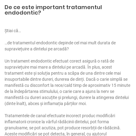
De ce este important tratamentul
endodontic?
Știai că…
…de tratamentul endodontic depinde cel mai mult durata de
supraviețuire a dintelui pe arcadă?
Un tratament endodontic efectuat corect asigură o rată de
supraviețuire mai mare a dintelui pe arcadă. În plus, acest
tratament este și soluția pentru a scăpa de una dintre cele mai
insuportabile dintre dureri, durerea de dinți. Dacă o carie simplă se
manifestă cu disconfort la rece/cald timp de aproximativ 15 minute
de la îndepărtarea stimulului, o carie care a ajuns la nerv se
manifestă cu dureri ascuțite și prelungi, durere la atingerea dintelui
(dinte înalt), abces și inflamația părților moi.
Tratamentele de canal efectuate incorect produc modificări
inflamatorii cronice la vârful rădăcinii dintelui, pot forma
granuloame, se pot acutiza, pot produce resorbții de rădăcină.
Aceste modificări se pot detecta, în general, cu ajutorul