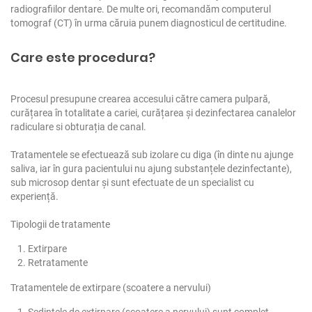
radiografiilor dentare. De multe ori, recomandăm computerul
tomograf (CT) în urma căruia punem diagnosticul de certitudine.
Care este procedura?
Procesul presupune crearea accesului către camera pulpară,
curățarea în totalitate a cariei, curățarea și dezinfectarea canalelor
radiculare si obturația de canal.
Tratamentele se efectuează sub izolare cu diga (în dinte nu ajunge
saliva, iar în gura pacientului nu ajung substanțele dezinfectante),
sub microsop dentar și sunt efectuate de un specialist cu
experiență.
Tipologii de tratamente
Extirpare
Retratamente
Tratamentele de extirpare (scoatere a nervului)
Ședintele de extirpare (scoatere a nervului) sunt complet