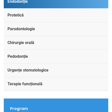
Endodonție
Protetică
Parodontologie
Chirurgie orală
Pedodonție
Urgențe stomatologice
Terapie funcțională
Program