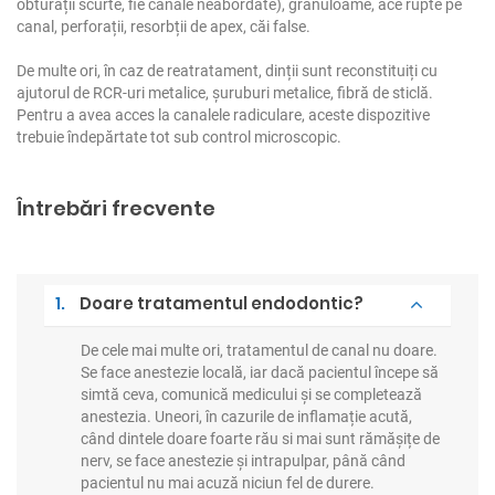
obturații scurte, fie canale neabordate), granuloame, ace rupte pe
canal, perforații, resorbții de apex, căi false.
De multe ori, în caz de reatratament, dinții sunt reconstituiți cu
ajutorul de RCR-uri metalice, șuruburi metalice, fibră de sticlă.
Pentru a avea acces la canalele radiculare, aceste dispozitive
trebuie îndepărtate tot sub control microscopic.
Întrebări frecvente
1.
Doare tratamentul endodontic?
De cele mai multe ori, tratamentul de canal nu doare.
Se face anestezie locală, iar dacă pacientul începe să
simtă ceva, comunică medicului și se completează
anestezia. Uneori, în cazurile de inflamație acută,
când dintele doare foarte rău si mai sunt rămășițe de
nerv, se face anestezie și intrapulpar, până când
pacientul nu mai acuză niciun fel de durere.