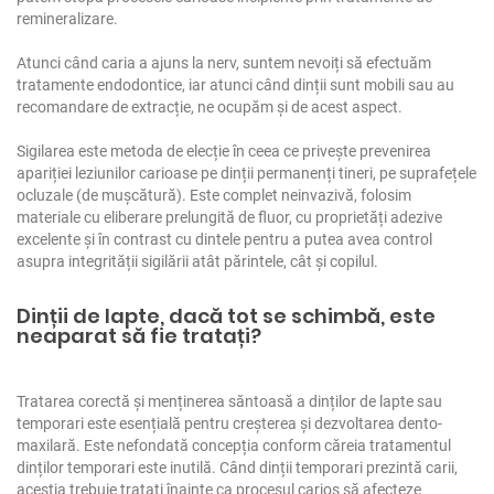
remineralizare.
Atunci când caria a ajuns la nerv, suntem nevoiți să efectuăm
tratamente endodontice, iar atunci când dinții sunt mobili sau au
recomandare de extracție, ne ocupăm și de acest aspect.
Sigilarea este metoda de elecție în ceea ce privește prevenirea
apariției leziunilor carioase pe dinții permanenți tineri, pe suprafețele
ocluzale (de mușcătură). Este complet neinvazivă, folosim
materiale cu eliberare prelungită de fluor, cu proprietăți adezive
excelente și în contrast cu dintele pentru a putea avea control
asupra integrității sigilării atât părintele, cât și copilul.
Dinții de lapte, dacă tot se schimbă, este
neaparat să fie tratați?
Tratarea corectă și menținerea săntoasă a dinților de lapte sau
temporari este esențială pentru creșterea și dezvoltarea dento-
maxilară. Este nefondată concepția conform căreia tratamentul
dinților temporari este inutilă. Când dinții temporari prezintă carii,
aceștia trebuie tratați înainte ca procesul carios să afecteze