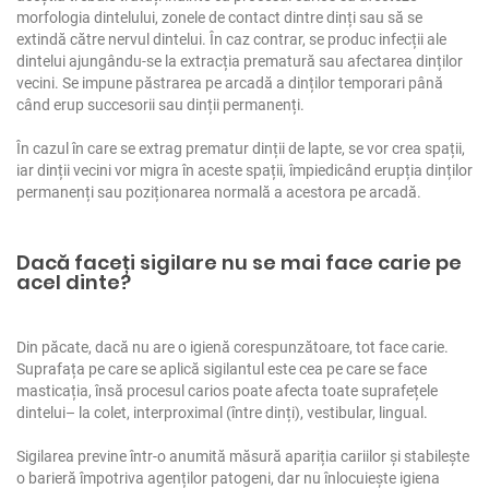
morfologia dintelului, zonele de contact dintre dinți sau să se
extindă către nervul dintelui. În caz contrar, se produc infecții ale
dintelui ajungându-se la extracția prematură sau afectarea dinților
vecini. Se impune păstrarea pe arcadă a dinților temporari până
când erup succesorii sau dinții permanenți.
În cazul în care se extrag prematur dinții de lapte, se vor crea spații,
iar dinții vecini vor migra în aceste spații, împiedicând erupția dinților
permanenți sau poziționarea normală a acestora pe arcadă.
Dacă faceți sigilare nu se mai face carie pe
acel dinte?
Din păcate, dacă nu are o igienă corespunzătoare, tot face carie.
Suprafața pe care se aplică sigilantul este cea pe care se face
masticația, însă procesul carios poate afecta toate suprafețele
dintelui– la colet, interproximal (între dinți), vestibular, lingual.
Sigilarea previne într-o anumită măsură apariția cariilor și stabilește
o barieră împotriva agenților patogeni, dar nu înlocuiește igiena