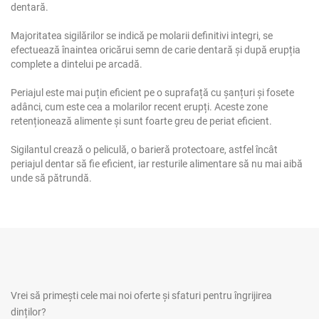
dentară.
Majoritatea sigilărilor se indică pe molarii definitivi integri, se
efectuează înaintea oricărui semn de carie dentară și după erupția
complete a dintelui pe arcadă.
Periajul este mai puțin eficient pe o suprafață cu șanțuri și fosete
adânci, cum este cea a molarilor recent erupți. Aceste zone
retenționează alimente și sunt foarte greu de periat eficient.
Sigilantul crează o peliculă, o barieră protectoare, astfel încât
periajul dentar să fie eficient, iar resturile alimentare să nu mai aibă
unde să pătrundă.
Vrei să primești cele mai noi oferte și sfaturi pentru îngrijirea
dinților?