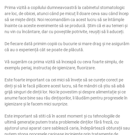
Prima vizită a copilului dumneavoastră la cabinetul stomatologic
are loc, de obicei, atunci când pe micuț îl doare ceva sau când încep
să se miște dinții. Noi recomandăm ca acest lucru să se întâmple
înainte ca aceste evenimente să se producă. Știm că ei au temeri și
nu vin cu încântare, dar cu poveștile potrivite, reușiți să îi aduceți.
De fiecare dată primim copiii cu bucurie si mare drag și ne asigurăm
că au o experiență cât se poate de plăcută.
Vă sugerăm ca prima vizită să înceapă cu ceva foarte simplu, de
exemplu periaj, instructaj de igienizare, fluorizare.
Este foarte important ca cei mici să învețe să se curețe corect pe
dinți și să le facă plăcere acest lucru, să fie mândri că știu să aibă
grijă singuri de dinții lor. Noi le povestim și despre alimentație și ce
anume face bine sau rău dințișorilor, îi lăudăm pentru progresele în
igienizare și le facem mici surprize.
Este important să stiti că în acest moment și cu tehnologiile de
ultimă generație putem trata problemele dinților fără freză, cu
ajutorul unui aparat care sablează caria, îndepărtează obturații sau
putem stopa procesele carioase incipiente prin tratamente de