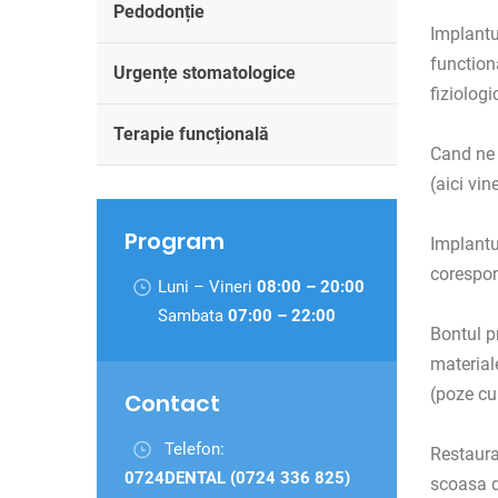
Pedodonție
Implantu
function
Urgențe stomatologice
fiziologi
Terapie funcțională
Cand ne 
(aici vi
Program
Implantu
corespon
Luni – Vineri
08:00 – 20:00
Sambata
07:00 – 22:00
Bontul p
materiale
(poze cu
Contact
Telefon:
Restaura
0724DENTAL (0724 336 825)
scoasa d