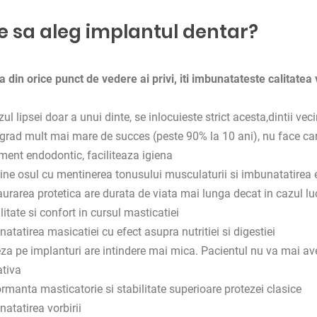
e sa aleg implantul dentar?
a din orice punct de vedere ai privi, iti imbunatateste calitatea 
zul lipsei doar a unui dinte, se inlocuieste strict acesta,dintii v
grad mult mai mare de succes (peste 90% la 10 ani), nu face carie
ment endodontic, faciliteaza igiena
ne osul cu mentinerea tonusului musculaturii si imbunatatirea e
urarea protetica are durata de viata mai lunga decat in cazul luc
litate si confort in cursul masticatiei
atatirea masicatiei cu efect asupra nutritiei si digestiei
za pe implanturi are intindere mai mica. Pacientul nu va mai av
ativa
rmanta masticatorie si stabilitate superioare protezei clasice
atatirea vorbirii