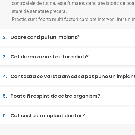
controalele de rutina, este fumator, cand are istoric de b
stare de sanatate precara.
Practic sunt foarte multi factori care pot interveni intr-un 
2.
Doare cand pui un implant?
3.
Cat dureaza sa stau fara dinti?
4.
Conteaza ce varsta am ca sa pot pune un implan
5.
Poate fi respins de catre organism?
6.
Cat costa un implant dentar?