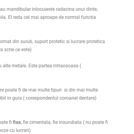
 sau mandibular inlocuieste radacina unui dinte,
bila. El reda cel mai aproape de normal functia
rmat din surub, suport protetic si lucrare protetica
a scrie ce este)
u alte metale. Este partea intraosoasa (
e poate fi de mai multe tipuri
si din mai multe
zibil in gura ( corespondentul coroanei dentare)
oate fi
fixa
, fie cimentata, fie insurubata ( nu poate fi
poze cu lucrari)