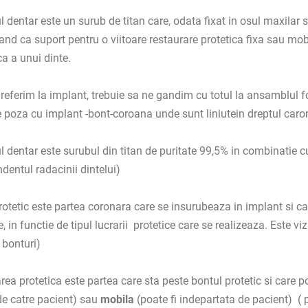
l dentar este un surub de titan care, odata fixat in osul maxilar
and ca suport pentru o viitoare restaurare protetica fixa sau mo
ca a unui dinte.
referim la implant, trebuie sa ne gandim cu totul la ansamblul fo
ne poza cu implant -bont-coroana unde sunt liniutein dreptul caror
l dentar este surubul din titan de puritate 99,5% in combinatie c
dentul radacinii dintelui)
rotetic este partea coronara care se insurubeaza in implant si car
, in functie de tipul lucrarii
protetice care se realizeaza. Este vi
 bonturi)
rea protetica este partea care sta peste bontul protetic si care p
e catre pacient) sau
mobila
(poate fi indepartata de pacient)
( 