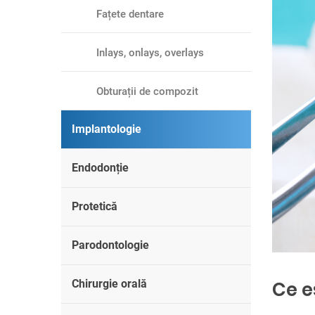
Fațete dentare
Inlays, onlays, overlays
Obturații de compozit
Implantologie
Endodonție
Protetică
Parodontologie
Ce e
Chirurgie orală