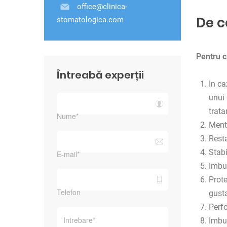
office@clinica-
De c
stomatologica.com
Pentru c
Întreabă experții
In ca
unui 
trata
Menti
Resta
Stabi
Imbun
Prote
gust
Perfo
Imbun