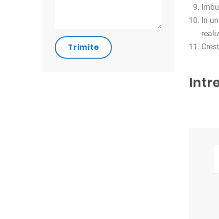
Imbun
In un
reali
Crest
Intr