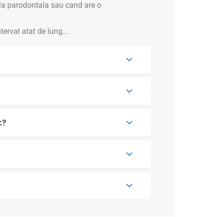
oala parodontala sau cand are o
interval atat de lung…
t?