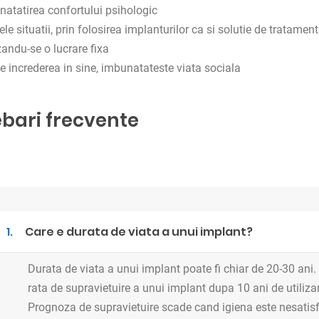
atatirea confortului psihologic
ele situatii, prin folosirea implanturilor ca si solutie de tratame
zandu-se o lucrare fixa
e increderea in sine, imbunatateste viata sociala
ebari frecvente
1.
Care e durata de viata a unui implant?
Durata de viata a unui implant poate fi chiar de 20-30 ani. 
rata de supravietuire a unui implant dupa 10 ani de utiliza
Prognoza de supravietuire scade cand igiena este nesatisf