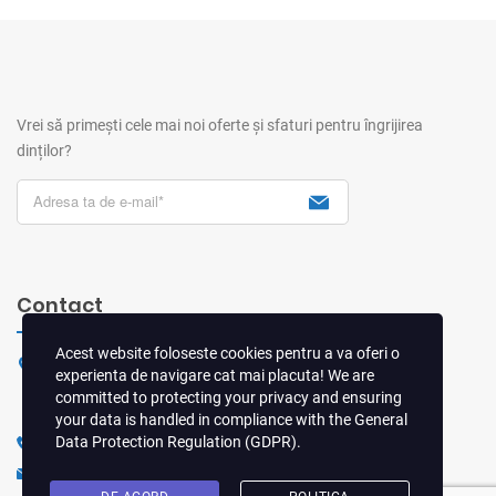
Vrei să primești cele mai noi oferte și sfaturi pentru îngrijirea
dinților?
Contact
Acest website foloseste cookies pentru a va oferi o
Sos. Virtuții nr. 18, Sector 6, Bucuresti
experienta de navigare cat mai placuta! We are
committed to protecting your privacy and ensuring
Arată pe hartă
your data is handled in compliance with the
General
Data Protection Regulation (GDPR)
.
0724DENTAL (0724 336 825)
office@clinica-stomatologica.com