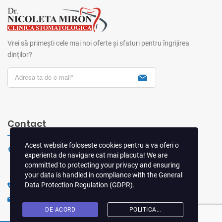
Vrei să primești cele mai noi oferte și sfaturi pentru îngrijirea
dinților?
Contact
Acest website foloseste cookies pentru a va oferi o
Sos. Virtuții nr. 18, Sector 6, Bucuresti
experienta de navigare cat mai placuta! We are
committed to protecting your privacy and ensuring
Arată pe hartă
your data is handled in compliance with the
General
Data Protection Regulation (GDPR)
.
0724DENTAL (0724 336 825)
office@clinica-stomatologica.com
DE ACORD
POLITICA...